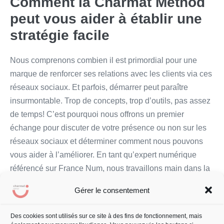
Comment la Charmat Method
peut vous aider à établir une
stratégie facile
Nous comprenons combien il est primordial pour une
marque de renforcer ses relations avec les clients via ces
réseaux sociaux. Et parfois, démarrer peut paraître
insurmontable. Trop de concepts, trop d’outils, pas assez
de temps! C’est pourquoi nous offrons un premier
échange pour discuter de votre présence ou non sur les
réseaux sociaux et déterminer comment nous pouvons
vous aider à l’améliorer. En tant qu’expert numérique
référencé sur France Num, nous travaillons main dans la
main avec vous pour développer une stratégie adaptée à
Gérer le consentement
votre entreprise et à votre public cible.
Des cookies sont utilisés sur ce site à des fins de fonctionnement, mais
Faites le premier pas vers une relation renforcée avec